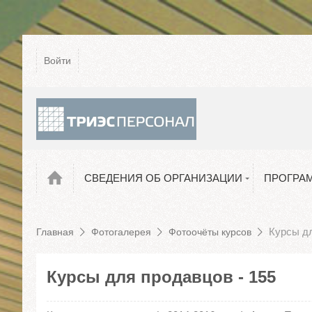
Образовательные стандарты
Материально-техническое обеспечение и
Войти
оснащенность образовательного процесса
Платные образовательные услуги
Вакантные места для приема (перевода)
Международное сотрудничество
Условия питания обучающихся
СВЕДЕНИЯ ОБ ОРГАНИЗАЦИИ
ПРОГРА
Курсы дл
Главная
Фотогалерея
Фотоочёты курсов
Курсы для продавцов - 155