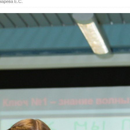
марева Е.С.